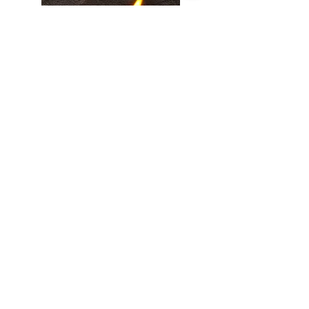
Location de
salle